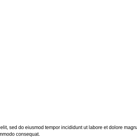
Waiting List
FAQ
About Us
J
Imprint
 elit, sed do eiusmod tempor incididunt ut labore et dolore mag
 commodo consequat.